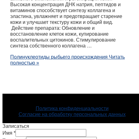
Высокая концентрация ДНК натрия, пептидов и
витаминов способствует синтезу коллагена и
эластина, увлажняет и предотвращает старение
кожи и улучшает текстуру кожи и общий вид.
Действие препарата: Обновление и
восстановление клеток кожи, купирование
воспалительных цитокинов. Стимулирование
синтеза собственного коллагена …
Полинуклеотиды рыбьего происхождения
Читать
полностью »
Авторские права © 2026
ЛУКСОР (ЛЮКСОР)
| Создано с
помощью
ЛУКСОР (ЛЮКСОР)
Политика конфиденциальности
Согласие на обработку персональных данных
ООО «Рось», лицензия ЛО-16-01-006109 от 10.06.2017
Записаться
Имя
*